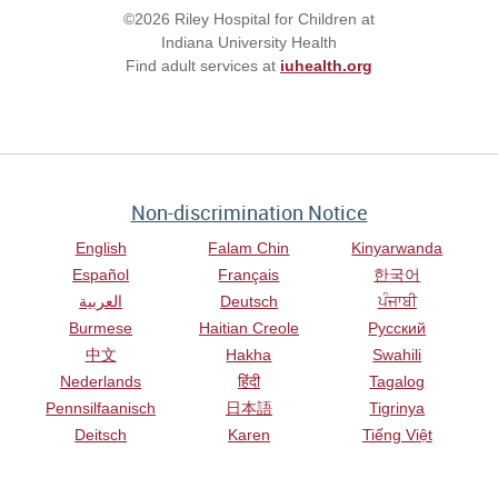
©2026 Riley Hospital for Children at
Indiana University Health
Find adult services at
iuhealth.org
Non-discrimination Notice
English
Falam Chin
Kinyarwanda
Español
Français
한국어
العربية
Deutsch
ਪੰਜਾਬੀ
Burmese
Haitian Creole
Русский
中文
Hakha
Swahili
Nederlands
हिंदी
Tagalog
Pennsilfaanisch
日本語
Tigrinya
Deitsch
Karen
Tiếng Việt